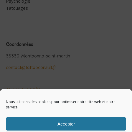
Psychologie
Tatouages
Coordonnées
38330 Montbonno-saint-martin
contact@tattooconsult.fr
PLAN D'ACCÈS
Nous utilisons des cookies pour optimiser notre site web et notre
service.
Accepter