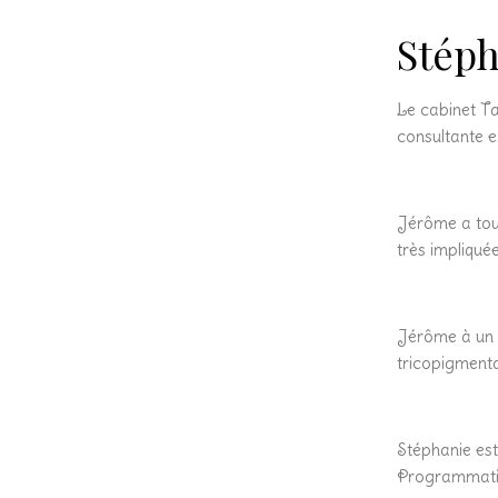
Stéph
Le cabinet T
consultante 
Jérôme a touj
très impliquée
Jérôme à un 
tricopigmenta
Stéphanie es
Programmatio