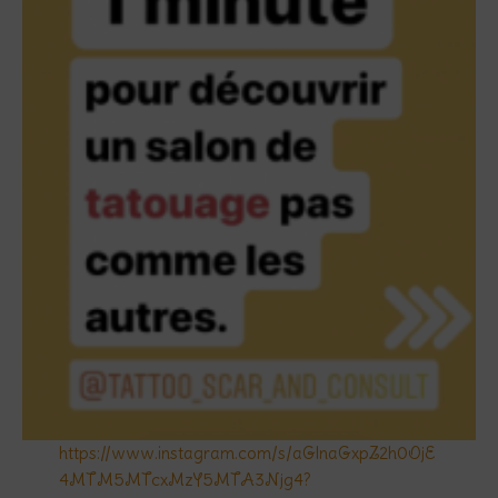
https://www.instagram.com/s/aGlnaGxpZ2h0OjE
4MTM5MTcxMzY5MTA3Njg4?